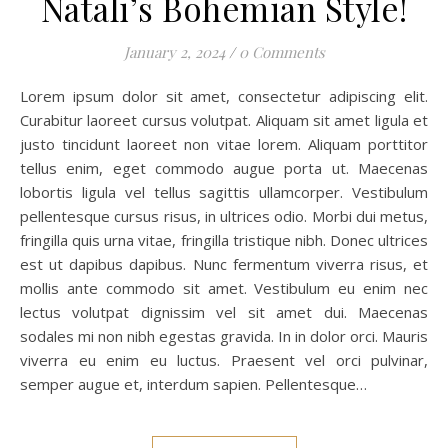
Natali’s Bohemian Style!
January 2, 2024
/
0 Comments
Lorem ipsum dolor sit amet, consectetur adipiscing elit.
Curabitur laoreet cursus volutpat. Aliquam sit amet ligula et
justo tincidunt laoreet non vitae lorem. Aliquam porttitor
tellus enim, eget commodo augue porta ut. Maecenas
lobortis ligula vel tellus sagittis ullamcorper. Vestibulum
pellentesque cursus risus, in ultrices odio. Morbi dui metus,
fringilla quis urna vitae, fringilla tristique nibh. Donec ultrices
est ut dapibus dapibus. Nunc fermentum viverra risus, et
mollis ante commodo sit amet. Vestibulum eu enim nec
lectus volutpat dignissim vel sit amet dui. Maecenas
sodales mi non nibh egestas gravida. In in dolor orci. Mauris
viverra eu enim eu luctus. Praesent vel orci pulvinar,
semper augue et, interdum sapien. Pellentesque…