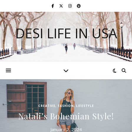
DESI LIFE IN USA
CREATIVE
,
FASHION
,
LIFESTYLE
Natali’s Bohemian Style!
January 2, 2024