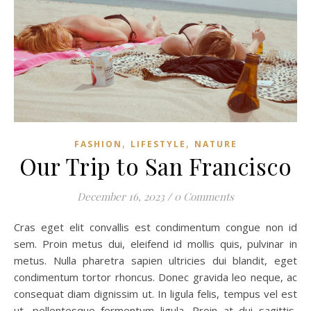
,
,
FASHION
LIFESTYLE
NATURE
Our Trip to San Francisco
December 16, 2023
/
0 Comments
Cras eget elit convallis est condimentum congue non id
sem. Proin metus dui, eleifend id mollis quis, pulvinar in
metus. Nulla pharetra sapien ultricies dui blandit, eget
condimentum tortor rhoncus. Donec gravida leo neque, ac
consequat diam dignissim ut. In ligula felis, tempus vel est
ut, pellentesque fermentum ligula. Proin at dui sagittis,