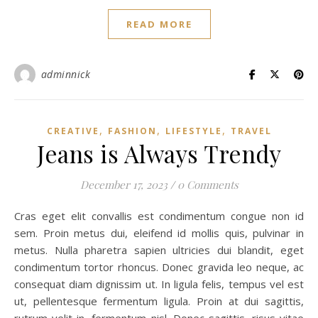
READ MORE
adminnick
,
,
,
CREATIVE
FASHION
LIFESTYLE
TRAVEL
Jeans is Always Trendy
December 17, 2023
/
0 Comments
Cras eget elit convallis est condimentum congue non id
sem. Proin metus dui, eleifend id mollis quis, pulvinar in
metus. Nulla pharetra sapien ultricies dui blandit, eget
condimentum tortor rhoncus. Donec gravida leo neque, ac
consequat diam dignissim ut. In ligula felis, tempus vel est
ut, pellentesque fermentum ligula. Proin at dui sagittis,
rutrum velit in, fermentum nisl. Donec sagittis, risus vitae