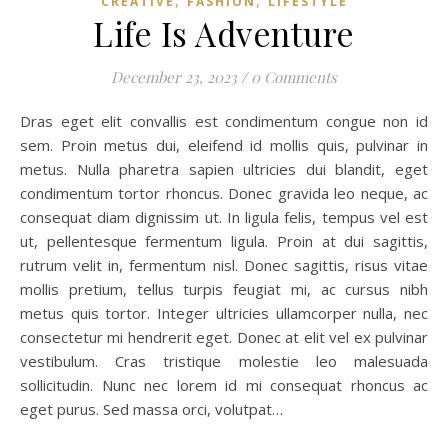
CREATIVE
FASHION
LIFESTYLE
Life Is Adventure
December 23, 2023
/
0 Comments
Dras eget elit convallis est condimentum congue non id
sem. Proin metus dui, eleifend id mollis quis, pulvinar in
metus. Nulla pharetra sapien ultricies dui blandit, eget
condimentum tortor rhoncus. Donec gravida leo neque, ac
consequat diam dignissim ut. In ligula felis, tempus vel est
ut, pellentesque fermentum ligula. Proin at dui sagittis,
rutrum velit in, fermentum nisl. Donec sagittis, risus vitae
mollis pretium, tellus turpis feugiat mi, ac cursus nibh
metus quis tortor. Integer ultricies ullamcorper nulla, nec
consectetur mi hendrerit eget. Donec at elit vel ex pulvinar
vestibulum. Cras tristique molestie leo malesuada
sollicitudin. Nunc nec lorem id mi consequat rhoncus ac
eget purus. Sed massa orci, volutpat…