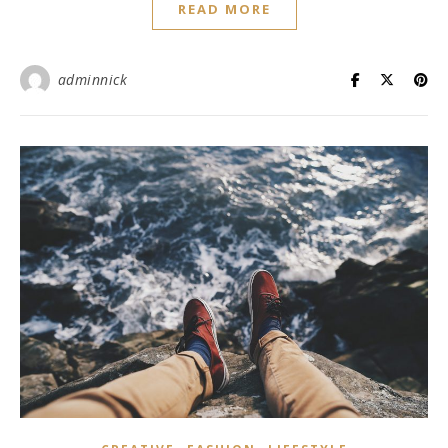
READ MORE
adminnick
,
,